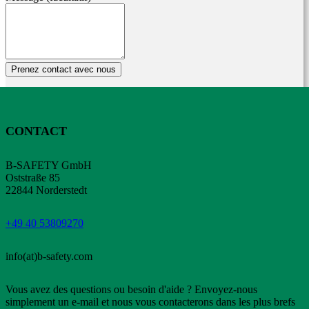
Prenez contact avec nous
CONTACT
B-SAFETY GmbH
Oststraße 85
22844 Norderstedt
+49 40 53809270
info(at)b-safety.com
Vous avez des questions ou besoin d'aide ? Envoyez-nous
simplement un e-mail et nous vous contacterons dans les plus brefs