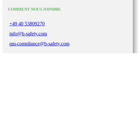
COMMENT NOUS JOINDRE
+49 40 53809270
info@b-safety.com
qm-compliance@b-safety.com
LIENS IMPORTANTS
Mentions légales
Déclaration de confidentialité
Conditions générales
Conditions de livraison
Garantie
Certifications
B-SAFETY
2021. Tous droits réservés.
Fermer