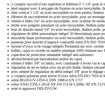
y compris raccord d’eau supérieur et inférieur F 1 1/4″ pour le
pied support avec 4 perçages de fixation en acier inoxydable, f
tube vertical 1 1/4″ en acier inoxydable en trois parties, finiti
élément de raccordement en acier inoxydable, pour un montage r
robinet à billes 3/4″ en acier inoxydable, avec système de mo
tirette avec poignée annulaire en acier inoxydable, finition po
bras de douche mural 3/4″ en acier inoxydable, finition polie,
régulateur de débit automatique intégré 50 litres/minute pour u
douchette haute performance en acier inoxydable, finition polie,
panneau pour douche d’urgence corporelle selon EN ISO 7010 
laveurs d’yeux et de visage intégrés PremiumLine avec cuvette et
boîtier, capot et cuvette en matière plastique ABS résistant au
capuchon de protection rabattable intégré anti-salissures
déclenchement par basculement arrière du capot
robinet à billes 3/8″ en laiton, avec commande à levier via le
régulateur de jet en laiton avec un jet très limité, finition chrom
avec robinet de régulation de débit intégré 3/8″ pour le réglage d
y compris panneau pour laveur d’yeux selon EN ISO 7010 et AS
selon BGI/GUV-I 850-0, DIN 1988 et EN 1717
selon ANSI Z358.1-2014, NF EN 15154-1:2006, NF EN 1515
testé et approuvé DIN-DVGW