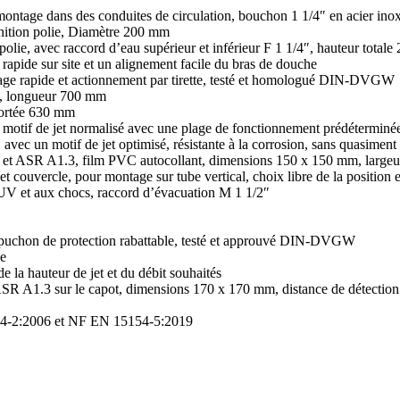
 montage dans des conduites de circulation, bouchon 1 1/4″ en acier ino
inition polie, Diamètre 200 mm
on polie, avec raccord d’eau supérieur et inférieur F 1 1/4″, hauteur tota
apide sur site et un alignement facile du bras de douche
ntage rapide et actionnement par tirette, testé et homologué DIN-DVGW
lie, longueur 700 mm
 portée 630 mm
n motif de jet normalisé avec une plage de fonctionnement prédéterminé
 avec un motif de jet optimisé, résistante à la corrosion, sans quasiment
et ASR A1.3, film PVC autocollant, dimensions 150 x 150 mm, largeur
 couvercle, pour montage sur tube vertical, choix libre de la position e
x UV et aux chocs, raccord d’évacuation M 1 1/2″
 capuchon de protection rabattable, testé et approuvé DIN-DVGW
ée
e la hauteur de jet et du débit souhaités
R A1.3 sur le capot, dimensions 170 x 170 mm, distance de détection
4-2:2006 et NF EN 15154-5:2019