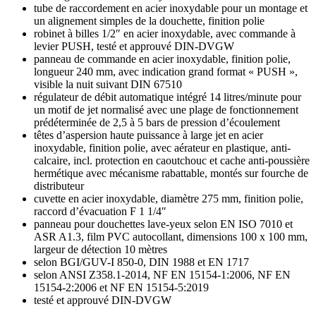
tube de raccordement en acier inoxydable pour un montage et
un alignement simples de la douchette, finition polie
robinet à billes 1/2″ en acier inoxydable, avec commande à
levier PUSH, testé et approuvé DIN-DVGW
panneau de commande en acier inoxydable, finition polie,
longueur 240 mm, avec indication grand format « PUSH »,
visible la nuit suivant DIN 67510
régulateur de débit automatique intégré 14 litres/minute pour
un motif de jet normalisé avec une plage de fonctionnement
prédéterminée de 2,5 à 5 bars de pression d’écoulement
têtes d’aspersion haute puissance à large jet en acier
inoxydable, finition polie, avec aérateur en plastique, anti-
calcaire, incl. protection en caoutchouc et cache anti-poussière
hermétique avec mécanisme rabattable, montés sur fourche de
distributeur
cuvette en acier inoxydable, diamètre 275 mm, finition polie,
raccord d’évacuation F 1 1/4″
panneau pour douchettes lave-yeux selon EN ISO 7010 et
ASR A1.3, film PVC autocollant, dimensions 100 x 100 mm,
largeur de détection 10 mètres
selon BGI/GUV-I 850-0, DIN 1988 et EN 1717
selon ANSI Z358.1-2014, NF EN 15154-1:2006, NF EN
15154-2:2006 et NF EN 15154-5:2019
testé et approuvé DIN-DVGW