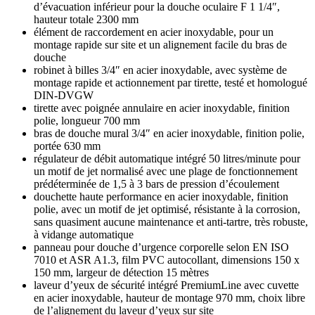
d’évacuation inférieur pour la douche oculaire F 1 1/4″,
hauteur totale 2300 mm
élément de raccordement en acier inoxydable, pour un
montage rapide sur site et un alignement facile du bras de
douche
robinet à billes 3/4″ en acier inoxydable, avec système de
montage rapide et actionnement par tirette, testé et homologué
DIN-DVGW
tirette avec poignée annulaire en acier inoxydable, finition
polie, longueur 700 mm
bras de douche mural 3/4″ en acier inoxydable, finition polie,
portée 630 mm
régulateur de débit automatique intégré 50 litres/minute pour
un motif de jet normalisé avec une plage de fonctionnement
prédéterminée de 1,5 à 3 bars de pression d’écoulement
douchette haute performance en acier inoxydable, finition
polie, avec un motif de jet optimisé, résistante à la corrosion,
sans quasiment aucune maintenance et anti-tartre, très robuste,
à vidange automatique
panneau pour douche d’urgence corporelle selon EN ISO
7010 et ASR A1.3, film PVC autocollant, dimensions 150 x
150 mm, largeur de détection 15 mètres
laveur d’yeux de sécurité intégré PremiumLine avec cuvette
en acier inoxydable, hauteur de montage 970 mm, choix libre
de l’alignement du laveur d’yeux sur site