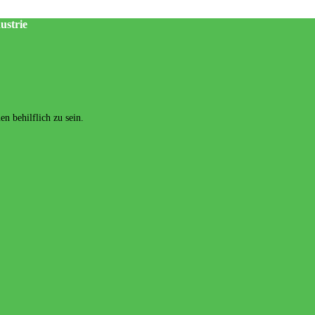
ustrie
n behilflich zu sein.