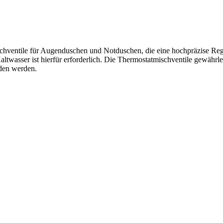
ischventile für Augenduschen und Notduschen, die eine hochpräzise R
twasser ist hierfür erforderlich. Die Thermostatmischventile gewährlei
den werden.