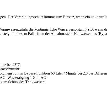
ngen. Der Verbrühungsschutz kommt zum Einsatz, wenn ein unkontrolli
 Warmwasserzufuhr die kontinuierliche Wasserversorgung (z.B. wenn d
teigt. In diesem Fall tritt an der Abnahmestelle Kaltwasser aus (Bypa
hutz bei 43°C
twasserzufuhr
olumenstrom in Bypass-Funktion 60 Liter / Minute bei 2,0 bar Differe
l-AG, Wasserabgang 1-Zoll-AG
s zum Schutz des Trinkwassers