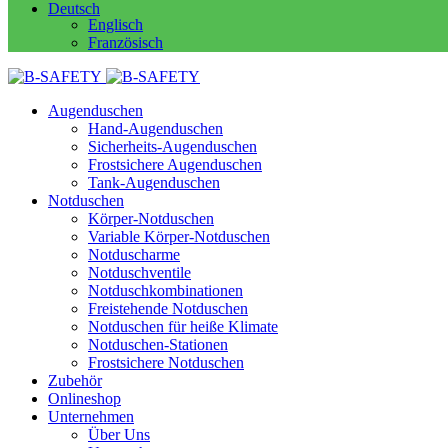
Deutsch
Englisch
Französisch
Augenduschen
Hand-Augenduschen
Sicherheits-Augenduschen
Frostsichere Augenduschen
Tank-Augenduschen
Notduschen
Körper-Notduschen
Variable Körper-Notduschen
Notduscharme
Notduschventile
Notduschkombinationen
Freistehende Notduschen
Notduschen für heiße Klimate
Notduschen-Stationen
Frostsichere Notduschen
Zubehör
Onlineshop
Unternehmen
Über Uns