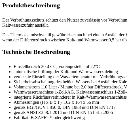
Produktbeschreibung
Der Verbrühungsschutz schützt den Nutzer zuverlässig vor Verbrühu
Kaltwasserzufuhr ausfällt.
Das Thermostatmischventil gewährleistet auch bei einem Ausfall der
wenn der Differenzdruck zwischen Kalt- und Warmwasser 0,5 bar übers
Technische Beschreibung
Einstellbereich 20-43°C, voreingestellt auf 22°C
automatische Prüfung der Kalt- und Warmwasserzuleitung
verdeckte Einstellung der Wassertemperatur mit Verbrühungssc
Sicherheitsabschaltung des heißen Wassers bei Ausfall der Kal
Volumenstrom 110 Liter / Minute bei 2,0 bar Differenzdruck, V
Warmwasseranschluss 1-Zoll-AG, Kaltwasseranschluss 1-Zol
integrierte Rückflussverhinderer in Kalt-/Warmwasseranschlus
Abmessungen (H x B x T): 162 x 164 x 56 mm
gemäß BGI/GUV-I 850-0, DIN 1988 und DIN EN 1717
gemäß ANSI Z358.1-2014 und DIN EN 15154-2:2006
Fabrikat: B-SAFETY oder gleichwertig