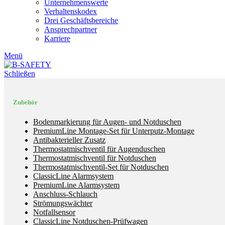
Unternehmenswerte
Verhaltenskodex
Drei Geschäftsbereiche
Ansprechpartner
Karriere
Menü
Schließen
Zubehör
Bodenmarkierung für Augen- und Notduschen
PremiumLine Montage-Set für Unterputz-Montage
Antibakterieller Zusatz
Thermostatmischventil für Augenduschen
Thermostatmischventil für Notduschen
Thermostatmischventil-Set für Notduschen
ClassicLine Alarmsystem
PremiumLine Alarmsystem
Anschluss-Schlauch
Strömungswächter
Notfallsensor
ClassicLine Notduschen-Prüfwagen