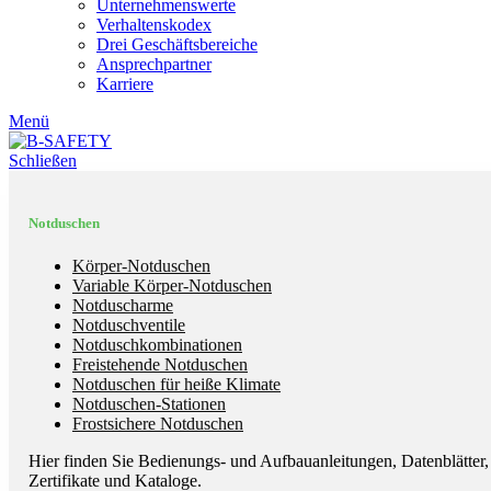
Unternehmenswerte
Verhaltenskodex
Drei Geschäftsbereiche
Ansprechpartner
Karriere
Menü
Schließen
Notduschen
Körper-Notduschen
Variable Körper-Notduschen
Notduscharme
Notduschventile
Notduschkombinationen
Freistehende Notduschen
Notduschen für heiße Klimate
Notduschen-Stationen
Frostsichere Notduschen
Hier finden Sie Bedienungs- und Aufbauanleitungen, Datenblätter,
Zertifikate und Kataloge.