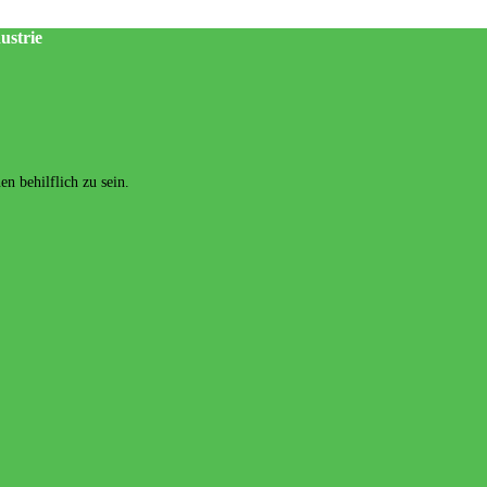
ustrie
n behilflich zu sein.