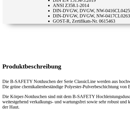
DIN EN 15154-5:2019
ANSI Z358.1-2014
DIN-DVGW, DVGW, NW-0416CL0425
DIN-DVGW, DVGW, NW-0417CL0263
GOST-R, Zertifikats-Nr. 0615463
Produktbeschreibung
Die B-SAFETY Notduschen der Serie ClassicLine werden aus hochwertig
Die grüne chemikalienbeständige Polyester-Pulverbeschichtung von 
Die Körper-Notduschen sind mit dem B-SAFETY Hochleistungsduschkop
weitestgehend verkalkungs- und wartungsfrei sowie sehr robust und k
der Haut.