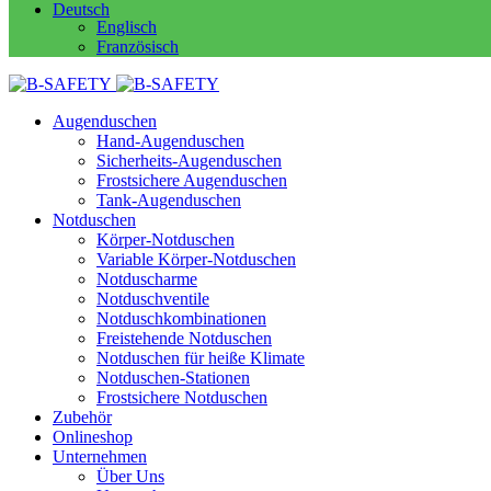
Deutsch
Englisch
Französisch
Augenduschen
Hand-Augenduschen
Sicherheits-Augenduschen
Frostsichere Augenduschen
Tank-Augenduschen
Notduschen
Körper-Notduschen
Variable Körper-Notduschen
Notduscharme
Notduschventile
Notduschkombinationen
Freistehende Notduschen
Notduschen für heiße Klimate
Notduschen-Stationen
Frostsichere Notduschen
Zubehör
Onlineshop
Unternehmen
Über Uns