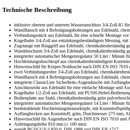
Technische Beschreibung
inklusive oberem und unterem Wasseranschluss 3/4-Zoll-IG für 
Wandflansch mit 4 Befestigungsbohrungen aus Edelstahl, chemi
Verbindungsstück aus Edelstahl, für eine schnelle Montage vo
Kugelhahn 3/4-Zoll aus entzinkungsbeständigem Messing, mi
Zugstange mit Ringgriff aus Edelstahl, chemikalienbeständig 
Wandduscharm 3/4-Zoll aus Edelstahl, chemikalienbeständig g
integrierter automatischer Mengenregulator 50 Liter / Minute f
Hochleistungsduschkopf aus chemikalienbeständigem Kunststoff,
Hinweisschild für Körper-Notdusche nach DIN EN ISO 7010 
zwei Verbindungsrohre 3/4-Zoll aus Edelstahl, chemikalienbe
Wandflansch mit 4 Befestigungsbohrungen aus Edelstahl, chemi
integrierte ClassicLine Sicherheits-Augendusche mit Auffangb
Anschlussrohr aus Edelstahl für eine einfache Montage und Au
Kugelhahn 1/2-Zoll aus Edelstahl, mit PUSH-Hebel-Bedienu
Bedienplatte aus Stahl, chemikalienbeständig grün pulverbe
integrierter automatischer Mengenregulator 14 Liter / Minute f
breitstrahlende Hochleistungsbrauseköpfe, mit Kunststoffsprü
Auffangbecken aus Kunststoff, grün, Durchmesser 275 mm, Ab
Hinweisschild für Augendusche nach DIN EN ISO 7010 und A
Anbringungshöhe 810 mm (± 100 mm)
gemäß BGI/GUV-I 850-0, DIN 1988 und DIN EN 1717