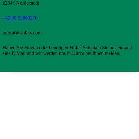
22844 Norderstedt
+49 40 53809270
info(at)b-safety.com
Haben Sie Fragen oder benötigen Hilfe? Schicken Sie uns einfach
eine E-Mail und wir werden uns in Kürze bei Ihnen melden.