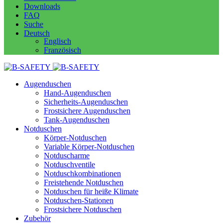
Downloads
FAQ
Suche
Deutsch
Englisch
Französisch
Augenduschen
Hand-Augenduschen
Sicherheits-Augenduschen
Frostsichere Augenduschen
Tank-Augenduschen
Notduschen
Körper-Notduschen
Variable Körper-Notduschen
Notduscharme
Notduschventile
Notduschkombinationen
Freistehende Notduschen
Notduschen für heiße Klimate
Notduschen-Stationen
Frostsichere Notduschen
Zubehör