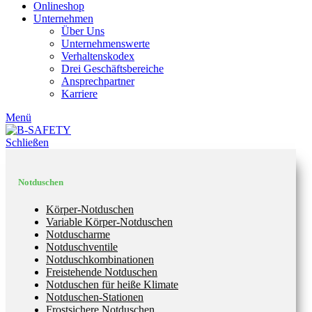
Onlineshop
Unternehmen
Über Uns
Unternehmenswerte
Verhaltenskodex
Drei Geschäftsbereiche
Ansprechpartner
Karriere
Menü
Schließen
Notduschen
Körper-Notduschen
Variable Körper-Notduschen
Notduscharme
Notduschventile
Notduschkombinationen
Freistehende Notduschen
Notduschen für heiße Klimate
Notduschen-Stationen
Frostsichere Notduschen