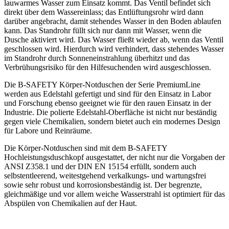
lauwarmes Wasser zum Einsatz kommt. Das Ventil befindet sich
direkt über dem Wassereinlass; das Entlüftungsrohr wird dann
darüber angebracht, damit stehendes Wasser in den Boden ablaufen
kann. Das Standrohr füllt sich nur dann mit Wasser, wenn die
Dusche aktiviert wird. Das Wasser fließt wieder ab, wenn das Ventil
geschlossen wird. Hierdurch wird verhindert, dass stehendes Wasser
im Standrohr durch Sonneneinstrahlung überhitzt und das
Verbrühungsrisiko für den Hilfesuchenden wird ausgeschlossen.
Die B-SAFETY Körper-Notduschen der Serie PremiumLine
werden aus Edelstahl gefertigt und sind für den Einsatz in Labor
und Forschung ebenso geeignet wie für den rauen Einsatz in der
Industrie. Die polierte Edelstahl-Oberfläche ist nicht nur beständig
gegen viele Chemikalien, sondern bietet auch ein modernes Design
für Labore und Reinräume.
Die Körper-Notduschen sind mit dem B-SAFETY
Hochleistungsduschkopf ausgestattet, der nicht nur die Vorgaben der
ANSI Z358.1 und der DIN EN 15154 erfüllt, sondern auch
selbstentleerend, weitestgehend verkalkungs- und wartungsfrei
sowie sehr robust und korrosionsbeständig ist. Der begrenzte,
gleichmäßige und vor allem weiche Wasserstrahl ist optimiert für das
Abspülen von Chemikalien auf der Haut.