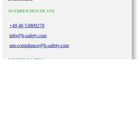
SO ERREICHEN SIE UNS
+49 40 53809270
info@b-safety.com
qm-compliance@b-safety.com
WICHTIGE LINKS
Impressum
Datenschutzerklärung
AGB
Lieferbedingungen
Garantie-Gewährleistung
Zertifizierungen
B-SAFETY
2022. ALLE RECHTE VORBEHALTEN.