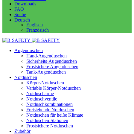
Downloads
FAQ
Suche
Deutsch
Englisch
Französisch
Augenduschen
Hand-Augenduschen
Sicherheits-Augenduschen
Frostsichere Augenduschen
Tank-Augenduschen
Notduschen
Körper-Notduschen
Variable Körper-Notduschen
Notduscharme
Notduschventile
Notduschkombinationen
Freistehende Notduschen
Notduschen für heiße Klimate
Notduschen-Stationen
Frostsichere Notduschen
Zubehör