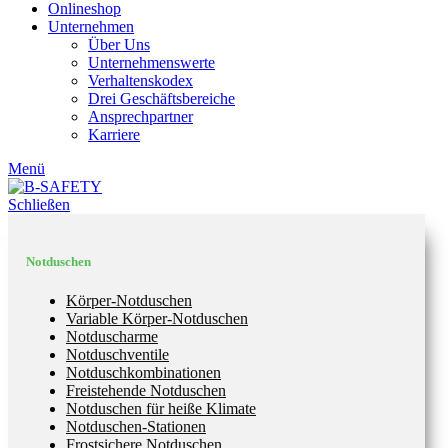
Onlineshop
Unternehmen
Über Uns
Unternehmenswerte
Verhaltenskodex
Drei Geschäftsbereiche
Ansprechpartner
Karriere
Menü
Schließen
Notduschen
Körper-Notduschen
Variable Körper-Notduschen
Notduscharme
Notduschventile
Notduschkombinationen
Freistehende Notduschen
Notduschen für heiße Klimate
Notduschen-Stationen
Frostsichere Notduschen