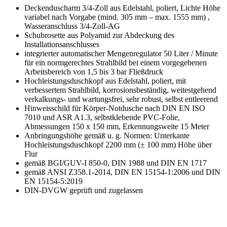
Deckenduscharm 3/4-Zoll aus Edelstahl, poliert, Lichte Höhe
variabel nach Vorgabe (mind. 305 mm – max. 1555 mm) ,
Wasseranschluss 3/4-Zoll-AG
Schubrosette aus Polyamid zur Abdeckung des
Installationsanschlusses
integrierter automatischer Mengenregulator 50 Liter / Minute
für ein normgerechtes Strahlbild bei einem vorgegebenen
Arbeitsbereich von 1,5 bis 3 bar Fließdruck
Hochleistungsduschkopf aus Edelstahl, poliert, mit
verbessertem Strahlbild, korrosionsbeständig, weitestgehend
verkalkungs- und wartungsfrei, sehr robust, selbst entleerend
Hinweisschild für Körper-Notdusche nach DIN EN ISO
7010 und ASR A1.3, selbstklebende PVC-Folie,
Abmessungen 150 x 150 mm, Erkennungsweite 15 Meter
Anbringungshöhe gemäß u. g. Normen: Unterkante
Hochleistungsduschkopf 2200 mm (± 100 mm) Höhe über
Flur
gemäß BGI/GUV-I 850-0, DIN 1988 und DIN EN 1717
gemäß ANSI Z358.1-2014, DIN EN 15154-1:2006 und DIN
EN 15154-5:2019
DIN-DVGW geprüft und zugelassen