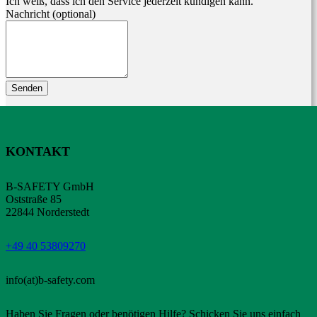
Ich weiß, dass ich den Service jederzeit kündigen kann.
Nachricht
(optional)
Senden
KONTAKT
B-SAFETY GmbH
Oststraße 85
22844 Norderstedt
+49 40 53809270
info(at)b-safety.com
Haben Sie Fragen oder benötigen Hilfe? Schicken Sie uns einfach