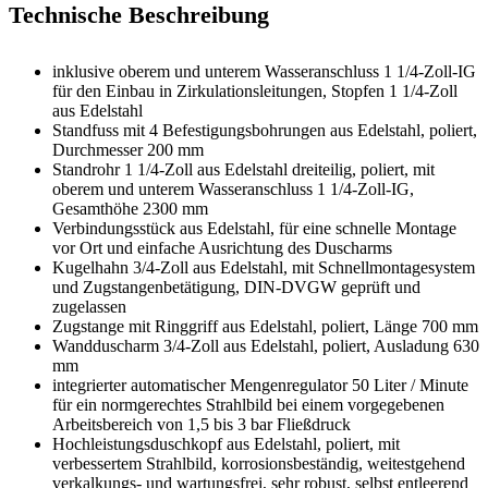
Technische Beschreibung
inklusive oberem und unterem Wasseranschluss 1 1/4-Zoll-IG
für den Einbau in Zirkulationsleitungen, Stopfen 1 1/4-Zoll
aus Edelstahl
Standfuss mit 4 Befestigungsbohrungen aus Edelstahl, poliert,
Durchmesser 200 mm
Standrohr 1 1/4-Zoll aus Edelstahl dreiteilig, poliert, mit
oberem und unterem Wasseranschluss 1 1/4-Zoll-IG,
Gesamthöhe 2300 mm
Verbindungsstück aus Edelstahl, für eine schnelle Montage
vor Ort und einfache Ausrichtung des Duscharms
Kugelhahn 3/4-Zoll aus Edelstahl, mit Schnellmontagesystem
und Zugstangenbetätigung, DIN-DVGW geprüft und
zugelassen
Zugstange mit Ringgriff aus Edelstahl, poliert, Länge 700 mm
Wandduscharm 3/4-Zoll aus Edelstahl, poliert, Ausladung 630
mm
integrierter automatischer Mengenregulator 50 Liter / Minute
für ein normgerechtes Strahlbild bei einem vorgegebenen
Arbeitsbereich von 1,5 bis 3 bar Fließdruck
Hochleistungsduschkopf aus Edelstahl, poliert, mit
verbessertem Strahlbild, korrosionsbeständig, weitestgehend
verkalkungs- und wartungsfrei, sehr robust, selbst entleerend