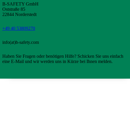
B-SAFETY GmbH
Oststraße 85
22844 Norderstedt
+49 40 53809270
info(at)b-safety.com
Haben Sie Fragen oder benötigen Hilfe? Schicken Sie uns einfach
eine E-Mail und wir werden uns in Kürze bei Ihnen melden.