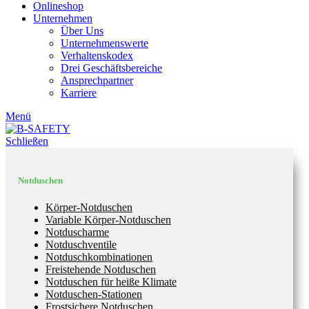
Onlineshop
Unternehmen
Über Uns
Unternehmenswerte
Verhaltenskodex
Drei Geschäftsbereiche
Ansprechpartner
Karriere
Menü
Schließen
Notduschen
Körper-Notduschen
Variable Körper-Notduschen
Notduscharme
Notduschventile
Notduschkombinationen
Freistehende Notduschen
Notduschen für heiße Klimate
Notduschen-Stationen
Frostsichere Notduschen