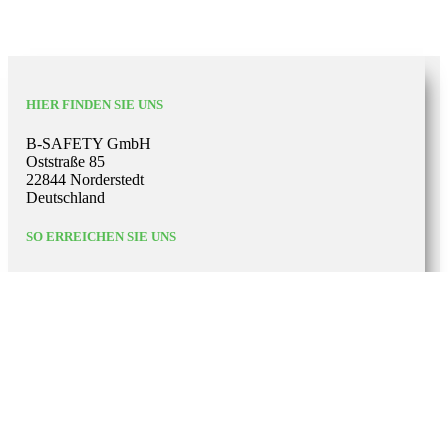
HIER FINDEN SIE UNS
B-SAFETY GmbH
Oststraße 85
22844 Norderstedt
Deutschland
SO ERREICHEN SIE UNS
+49 40 53809270
info@b-safety.com
qm-compliance@b-safety.com
WICHTIGE LINKS
Impressum