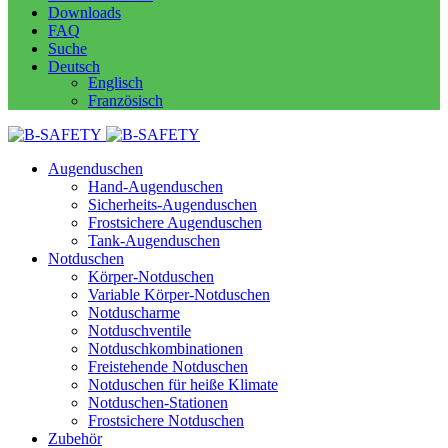
Downloads
FAQ
Suche
Deutsch
Englisch
Französisch
Augenduschen
Hand-Augenduschen
Sicherheits-Augenduschen
Frostsichere Augenduschen
Tank-Augenduschen
Notduschen
Körper-Notduschen
Variable Körper-Notduschen
Notduscharme
Notduschventile
Notduschkombinationen
Freistehende Notduschen
Notduschen für heiße Klimate
Notduschen-Stationen
Frostsichere Notduschen
Zubehör