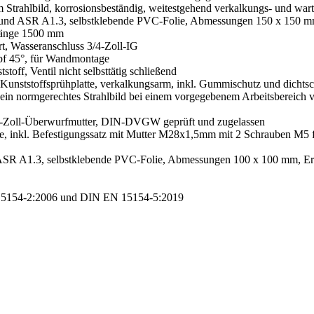
 Strahlbild, korrosionsbeständig, weitestgehend verkalkungs- und wartun
und ASR A1.3, selbstklebende PVC-Folie, Abmessungen 150 x 150 m
tlänge 1500 mm
rt, Wasseranschluss 3/4-Zoll-IG
pf 45°, für Wandmontage
toff, Ventil nicht selbsttätig schließend
it Kunststoffsprühplatte, verkalkungsarm, inkl. Gummischutz und dich
r ein normgerechtes Strahlbild bei einem vorgegebenem Arbeitsbereich v
/2-Zoll-Überwurfmutter, DIN-DVGW geprüft und zugelassen
che, inkl. Befestigungssatz mit Mutter M28x1,5mm mit 2 Schrauben M5
SR A1.3, selbstklebende PVC-Folie, Abmessungen 100 x 100 mm, Er
5154-2:2006 und DIN EN 15154-5:2019