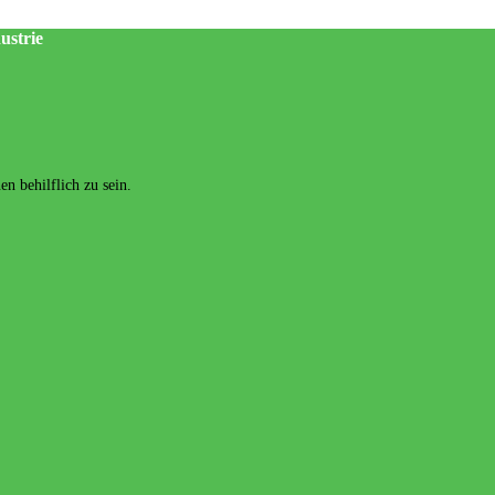
ustrie
n behilflich zu sein.