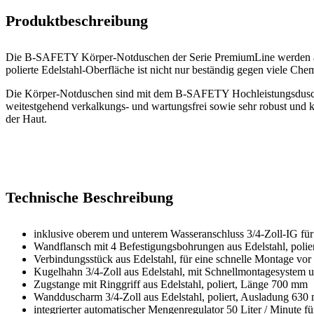
Produktbeschreibung
Die B-SAFETY Körper-Notduschen der Serie PremiumLine werden aus Ed
polierte Edelstahl-Oberfläche ist nicht nur beständig gegen viele Ch
Die Körper-Notduschen sind mit dem B-SAFETY Hochleistungsduschkop
weitestgehend verkalkungs- und wartungsfrei sowie sehr robust und k
der Haut.
Technische Beschreibung
inklusive oberem und unterem Wasseranschluss 3/4-Zoll-IG für 
Wandflansch mit 4 Befestigungsbohrungen aus Edelstahl, polie
Verbindungsstück aus Edelstahl, für eine schnelle Montage vo
Kugelhahn 3/4-Zoll aus Edelstahl, mit Schnellmontagesyste
Zugstange mit Ringgriff aus Edelstahl, poliert, Länge 700 mm
Wandduscharm 3/4-Zoll aus Edelstahl, poliert, Ausladung 630
integrierter automatischer Mengenregulator 50 Liter / Minute f