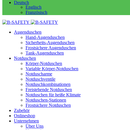
Deutsch
Englisch
Französisch
Augenduschen
Hand-Augenduschen
Sicherheits-Augenduschen
Frostsichere Augenduschen
Tank-Augenduschen
Notduschen
Körper-Notduschen
Variable Körper-Notduschen
Notduscharme
Notduschventile
Notduschkombinationen
Freistehende Notduschen
Notduschen für heiße Klimate
Notduschen-Stationen
Frostsichere Notduschen
Zubehör
Onlineshop
Unternehmen
Über Uns