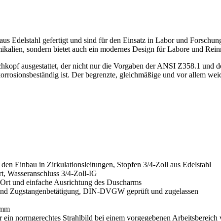
elstahl gefertigt und sind für den Einsatz in Labor und Forschung eb
emikalien, sondern bietet auch ein modernes Design für Labore und Rei
f ausgestattet, der nicht nur die Vorgaben der ANSI Z358.1 und der
orrosionsbeständig ist. Der begrenzte, gleichmäßige und vor allem weic
den Einbau in Zirkulationsleitungen, Stopfen 3/4-Zoll aus Edelstahl
rt, Wasseranschluss 3/4-Zoll-IG
r Ort und einfache Ausrichtung des Duscharms
m und Zugstangenbetätigung, DIN-DVGW geprüft und zugelassen
 mm
ür ein normgerechtes Strahlbild bei einem vorgegebenen Arbeitsbereich 