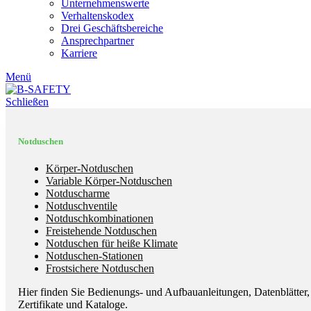
Unternehmenswerte
Verhaltenskodex
Drei Geschäftsbereiche
Ansprechpartner
Karriere
Menü
Schließen
Notduschen
Körper-Notduschen
Variable Körper-Notduschen
Notduscharme
Notduschventile
Notduschkombinationen
Freistehende Notduschen
Notduschen für heiße Klimate
Notduschen-Stationen
Frostsichere Notduschen
Hier finden Sie Bedienungs- und Aufbauanleitungen, Datenblätter,
Zertifikate und Kataloge.