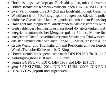
Hochleistungsduschkopf aus Edelstahl, poliert, mit verbessertem
Hinweisschild für Körper-Notdusche nach DIN EN ISO 7010 
zwei Verbindungsrohre 3/4-Zoll aus Edelstahl, poliert, Gesam
Wandflansch mit 4 Befestigungsbohrungen aus Edelstahl, polie
inklusive ClassicLine Hand-Augendusche mit einem Brauseko
Handgriff mit integriertem, arretierendem Auslösegriff aus Kunsts
breitstrahlender Hochleistungsbrausekopf 45° abgewinkelt, m
integrierter automatischer Mengenregulator 7 Liter / Minute fü
integrierter Rückflussverhinderer zum Schutz des Trinkwassers
edelstahlummantelter Schlauch Länge 1,5 Meter, Anschluss 1
stabile Wand- und Tischhalterung mit Positionierung der Dus
Wand-/Tischoberfläche mittels O-Ring
Hinweisschild für Augendusche nach DIN EN ISO 7010 und A
Anbringungshöhe 810 mm (± 100 mm)
gemäß BGI/GUV-I 850-0, DIN 1988 und DIN EN 1717
gemäß ANSI Z358.1-2014, DIN EN 15154-1:2006, DIN EN 1
DIN-DVGW geprüft und zugelassen