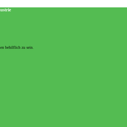
ustrie
n behilflich zu sein.