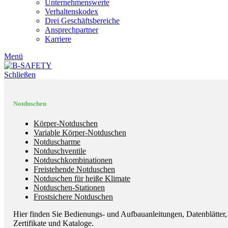
Unternehmenswerte
Verhaltenskodex
Drei Geschäftsbereiche
Ansprechpartner
Karriere
Menü
Schließen
Notduschen
Körper-Notduschen
Variable Körper-Notduschen
Notduscharme
Notduschventile
Notduschkombinationen
Freistehende Notduschen
Notduschen für heiße Klimate
Notduschen-Stationen
Frostsichere Notduschen
Hier finden Sie Bedienungs- und Aufbauanleitungen, Datenblätter,
Zertifikate und Kataloge.