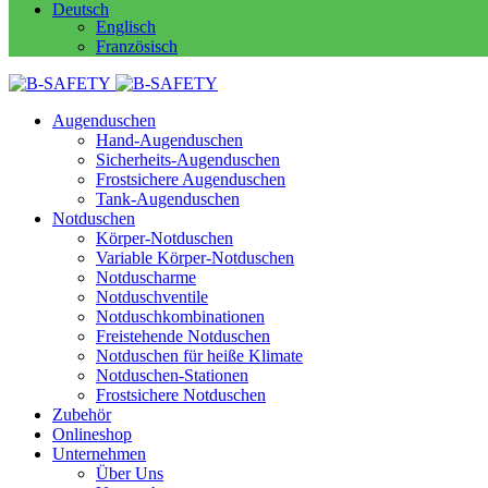
Deutsch
Englisch
Französisch
Augenduschen
Hand-Augenduschen
Sicherheits-Augenduschen
Frostsichere Augenduschen
Tank-Augenduschen
Notduschen
Körper-Notduschen
Variable Körper-Notduschen
Notduscharme
Notduschventile
Notduschkombinationen
Freistehende Notduschen
Notduschen für heiße Klimate
Notduschen-Stationen
Frostsichere Notduschen
Zubehör
Onlineshop
Unternehmen
Über Uns