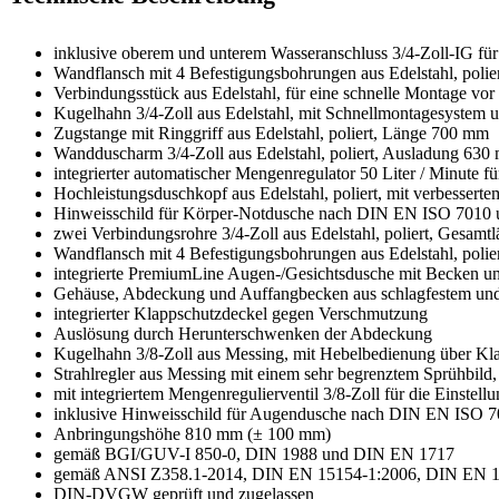
inklusive oberem und unterem Wasseranschluss 3/4-Zoll-IG für 
Wandflansch mit 4 Befestigungsbohrungen aus Edelstahl, polie
Verbindungsstück aus Edelstahl, für eine schnelle Montage vo
Kugelhahn 3/4-Zoll aus Edelstahl, mit Schnellmontagesyste
Zugstange mit Ringgriff aus Edelstahl, poliert, Länge 700 mm
Wandduscharm 3/4-Zoll aus Edelstahl, poliert, Ausladung 630
integrierter automatischer Mengenregulator 50 Liter / Minute f
Hochleistungsduschkopf aus Edelstahl, poliert, mit verbessertem
Hinweisschild für Körper-Notdusche nach DIN EN ISO 7010 
zwei Verbindungsrohre 3/4-Zoll aus Edelstahl, poliert, Gesam
Wandflansch mit 4 Befestigungsbohrungen aus Edelstahl, polie
integrierte PremiumLine Augen-/Gesichtsdusche mit Becken 
Gehäuse, Abdeckung und Auffangbecken aus schlagfestem und
integrierter Klappschutzdeckel gegen Verschmutzung
Auslösung durch Herunterschwenken der Abdeckung
Kugelhahn 3/8-Zoll aus Messing, mit Hebelbedienung über K
Strahlregler aus Messing mit einem sehr begrenztem Sprühbild
mit integriertem Mengenregulierventil 3/8-Zoll für die Einste
inklusive Hinweisschild für Augendusche nach DIN EN ISO 
Anbringungshöhe 810 mm (± 100 mm)
gemäß BGI/GUV-I 850-0, DIN 1988 und DIN EN 1717
gemäß ANSI Z358.1-2014, DIN EN 15154-1:2006, DIN EN 1
DIN-DVGW geprüft und zugelassen