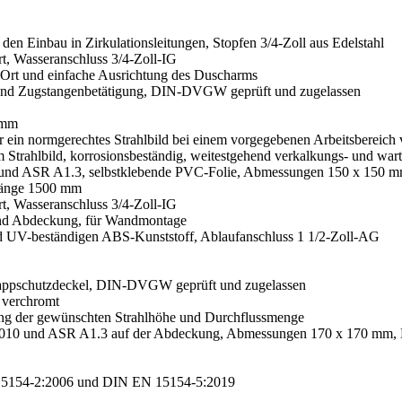
den Einbau in Zirkulationsleitungen, Stopfen 3/4-Zoll aus Edelstahl
rt, Wasseranschluss 3/4-Zoll-IG
r Ort und einfache Ausrichtung des Duscharms
m und Zugstangenbetätigung, DIN-DVGW geprüft und zugelassen
 mm
ür ein normgerechtes Strahlbild bei einem vorgegebenen Arbeitsbereich 
 Strahlbild, korrosionsbeständig, weitestgehend verkalkungs- und wartun
und ASR A1.3, selbstklebende PVC-Folie, Abmessungen 150 x 150 m
tlänge 1500 mm
rt, Wasseranschluss 3/4-Zoll-IG
und Abdeckung, für Wandmontage
 UV-beständigen ABS-Kunststoff, Ablaufanschluss 1 1/2-Zoll-AG
lappschutzdeckel, DIN-DVGW geprüft und zugelassen
, verchromt
llung der gewünschten Strahlhöhe und Durchflussmenge
7010 und ASR A1.3 auf der Abdeckung, Abmessungen 170 x 170 mm, 
5154-2:2006 und DIN EN 15154-5:2019