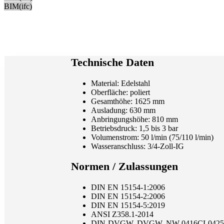
BIM(ifc)
Technische Daten
Material: Edelstahl
Oberfläche: poliert
Gesamthöhe: 1625 mm
Ausladung: 630 mm
Anbringungshöhe: 810 mm
Betriebsdruck: 1,5 bis 3 bar
Volumenstrom: 50 l/min (75/110 l/min)
Wasseranschluss: 3/4-Zoll-IG
Normen / Zulassungen
DIN EN 15154-1:2006
DIN EN 15154-2:2006
DIN EN 15154-5:2019
ANSI Z358.1-2014
DIN-DVGW, DVGW, NW-0416CL0425