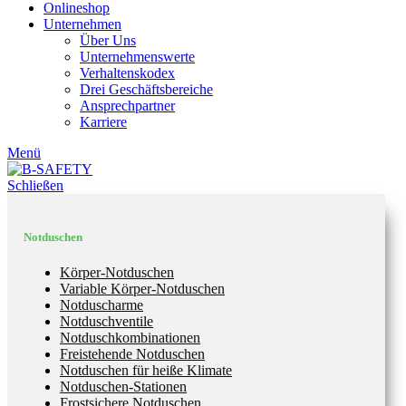
Onlineshop
Unternehmen
Über Uns
Unternehmenswerte
Verhaltenskodex
Drei Geschäftsbereiche
Ansprechpartner
Karriere
Menü
Schließen
Notduschen
Körper-Notduschen
Variable Körper-Notduschen
Notduscharme
Notduschventile
Notduschkombinationen
Freistehende Notduschen
Notduschen für heiße Klimate
Notduschen-Stationen
Frostsichere Notduschen