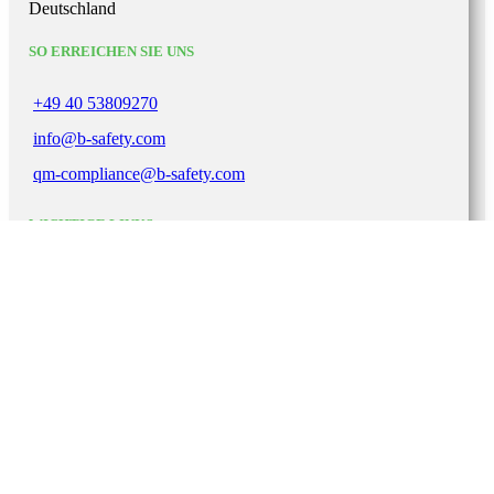
Deutschland
SO ERREICHEN SIE UNS
+49 40 53809270
info@b-safety.com
qm-compliance@b-safety.com
WICHTIGE LINKS
Impressum
Datenschutzerklärung
AGB
Lieferbedingungen
Garantie-Gewährleistung
Zertifizierungen
B-SAFETY
2022. ALLE RECHTE VORBEHALTEN.