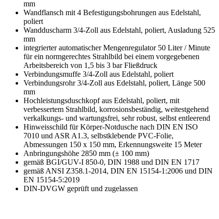
mm
Wandflansch mit 4 Befestigungsbohrungen aus Edelstahl,
poliert
Wandduscharm 3/4-Zoll aus Edelstahl, poliert, Ausladung 525
mm
integrierter automatischer Mengenregulator 50 Liter / Minute
für ein normgerechtes Strahlbild bei einem vorgegebenen
Arbeitsbereich von 1,5 bis 3 bar Fließdruck
Verbindungsmuffe 3/4-Zoll aus Edelstahl, poliert
Verbindungsrohr 3/4-Zoll aus Edelstahl, poliert, Länge 500
mm
Hochleistungsduschkopf aus Edelstahl, poliert, mit
verbessertem Strahlbild, korrosionsbeständig, weitestgehend
verkalkungs- und wartungsfrei, sehr robust, selbst entleerend
Hinweisschild für Körper-Notdusche nach DIN EN ISO
7010 und ASR A1.3, selbstklebende PVC-Folie,
Abmessungen 150 x 150 mm, Erkennungsweite 15 Meter
Anbringungshöhe 2850 mm (± 100 mm)
gemäß BGI/GUV-I 850-0, DIN 1988 und DIN EN 1717
gemäß ANSI Z358.1-2014, DIN EN 15154-1:2006 und DIN
EN 15154-5:2019
DIN-DVGW geprüft und zugelassen