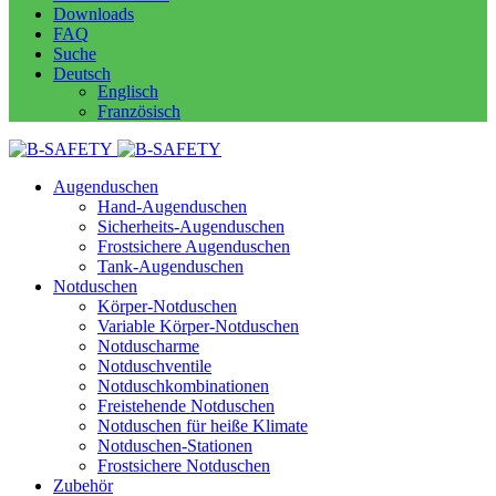
Downloads
FAQ
Suche
Deutsch
Englisch
Französisch
Augenduschen
Hand-Augenduschen
Sicherheits-Augenduschen
Frostsichere Augenduschen
Tank-Augenduschen
Notduschen
Körper-Notduschen
Variable Körper-Notduschen
Notduscharme
Notduschventile
Notduschkombinationen
Freistehende Notduschen
Notduschen für heiße Klimate
Notduschen-Stationen
Frostsichere Notduschen
Zubehör