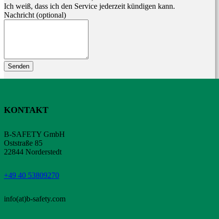
Ich weiß, dass ich den Service jederzeit kündigen kann.
Nachricht
(optional)
Senden
KONTAKT
B-SAFETY GmbH
Oststraße 85
22844 Norderstedt
+49 40 53809270
info(at)b-safety.com