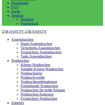
Downloads
FAQ
Suche
Deutsch
Englisch
Französisch
Augenduschen
Hand-Augenduschen
Sicherheits-Augenduschen
Frostsichere Augenduschen
Tank-Augenduschen
Notduschen
Körper-Notduschen
Variable Körper-Notduschen
Notduscharme
Notduschventile
Notduschkombinationen
Freistehende Notduschen
Notduschen für heiße Klimate
Notduschen-Stationen
Frostsichere Notduschen
Zubehör