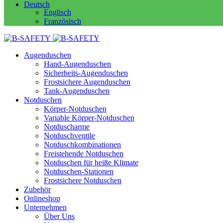
Deutsch
Englisch
Französisch
Augenduschen
Hand-Augenduschen
Sicherheits-Augenduschen
Frostsichere Augenduschen
Tank-Augenduschen
Notduschen
Körper-Notduschen
Variable Körper-Notduschen
Notduscharme
Notduschventile
Notduschkombinationen
Freistehende Notduschen
Notduschen für heiße Klimate
Notduschen-Stationen
Frostsichere Notduschen
Zubehör
Onlineshop
Unternehmen
Über Uns