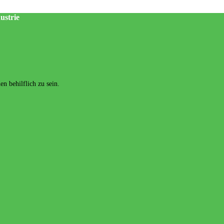
ustrie
n behilflich zu sein.