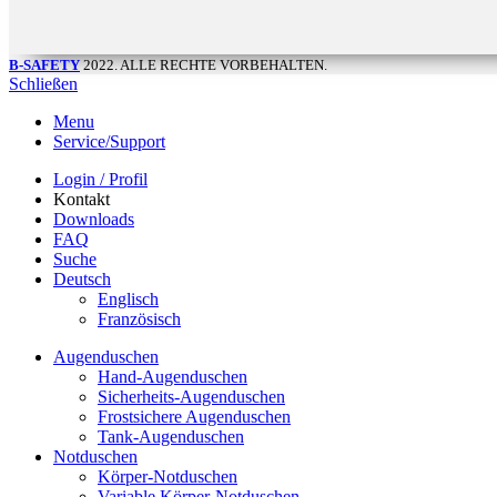
B-SAFETY
2022. ALLE RECHTE VORBEHALTEN.
Schließen
Menu
Service/Support
Login / Profil
Kontakt
Downloads
FAQ
Suche
Deutsch
Englisch
Französisch
Augenduschen
Hand-Augenduschen
Sicherheits-Augenduschen
Frostsichere Augenduschen
Tank-Augenduschen
Notduschen
Körper-Notduschen
Variable Körper-Notduschen